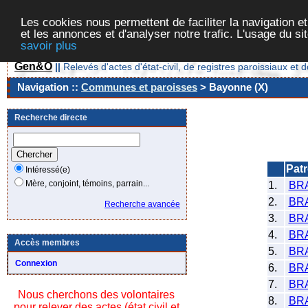
Les cookies nous permettent de faciliter la navigation et
et les annonces et d'analyser notre trafic. L'usage du s
savoir plus
Gen&O
||
Relevés d'actes d'état-civil, de registres paroissiaux 
Navigation ::
Communes et paroisses
> Bayonne (X)
Recherche directe
Pat
Intéressé(e)
Mère, conjoint, témoins, parrain...
1.
BR
2.
BR
Recherche avancée
3.
BR
4.
BR
Accès membres
5.
BR
Connexion
6.
BR
7.
BR
Nous cherchons des volontaires
8.
BR
pour relever des actes (état civil et